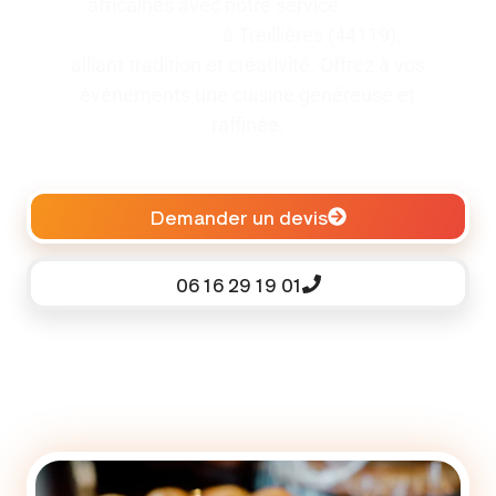
africaines avec notre service
traiteur
pour baptême
à Treillières (44119),
alliant tradition et créativité. Offrez à vos
événements une cuisine généreuse et
raffinée.
Demander un devis
06 16 29 19 01