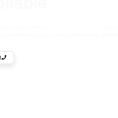
bliable
es avec notre service
traiteur pour baptême
à Saint
z à vos événements une cuisine généreuse et raffinée
1