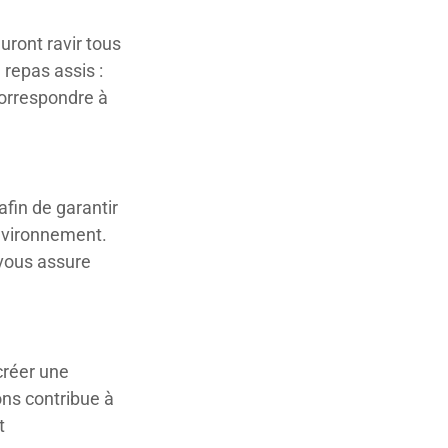
uront ravir tous
 repas assis :
orrespondre à
afin de garantir
nvironnement.
vous assure
créer une
ons contribue à
t