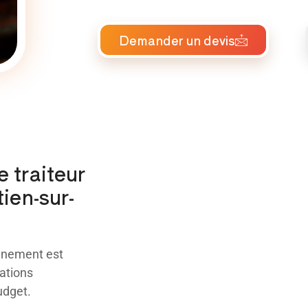
Demander un devis
e traiteur
ien-sur-
énement est
ations
udget.