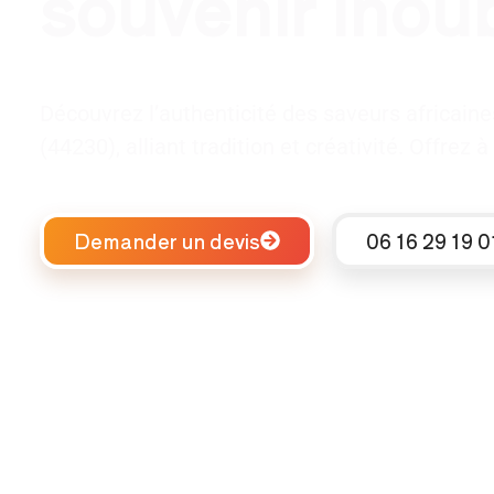
souvenir inou
Découvrez l’authenticité des saveurs africain
(44230), alliant tradition et créativité. Offre
Demander un devis
06 16 29 19 0