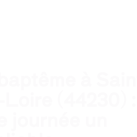
nel
Traiteur évènement privé
Traiteur pour qui ?
T
 baptême à Sain
-Loire (44230) :
e journée un