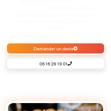
africaines avec notre service
traiteur
pour baptême
à Sion-les-Mines (44590),
alliant tradition et créativité. Offrez à vos
événements une cuisine généreuse et
raffinée.
Demander un devis
06 16 29 19 01