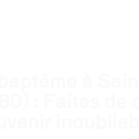
nel
Traiteur évènement privé
Traiteur pour qui ?
T
 baptême à Sain
0) : Faites de 
uvenir inoubliab