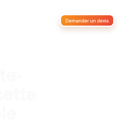
Demander un devis
raiteur africain
te-
cette
le