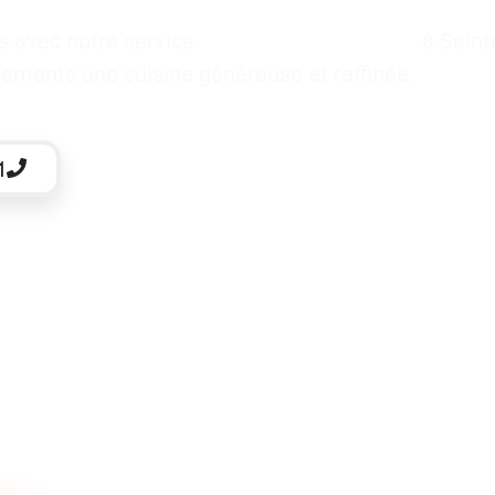
es avec notre service
traiteur pour baptême
à Saint
vénements une cuisine généreuse et raffinée.
1