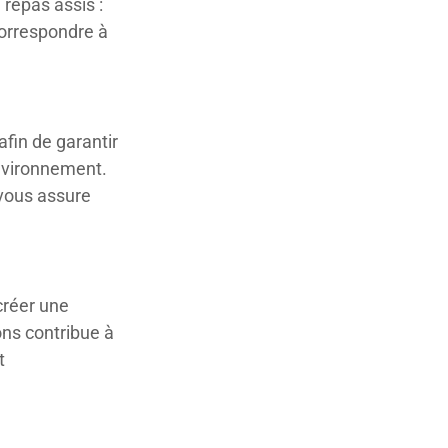
 repas assis :
orrespondre à
afin de garantir
nvironnement.
vous assure
créer une
ons contribue à
t