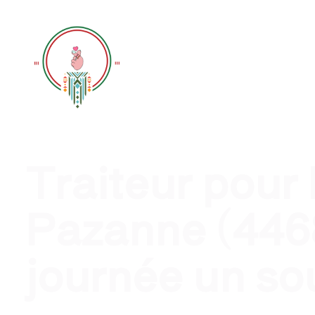
Traiteur évènement profession
Traiteur pour
Pazanne (4468
journée un so