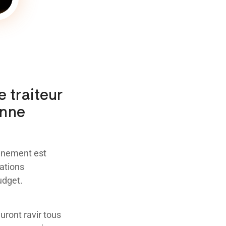
e traiteur
anne
énement est
ations
udget.
uront ravir tous