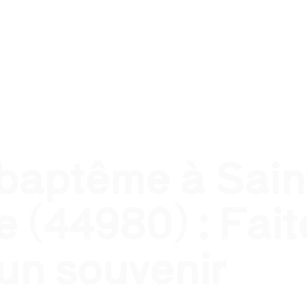
nel
Traiteur évènement privé
Traiteur pour qui ?
T
 baptême à Sain
e (44980) : Fait
 un souvenir