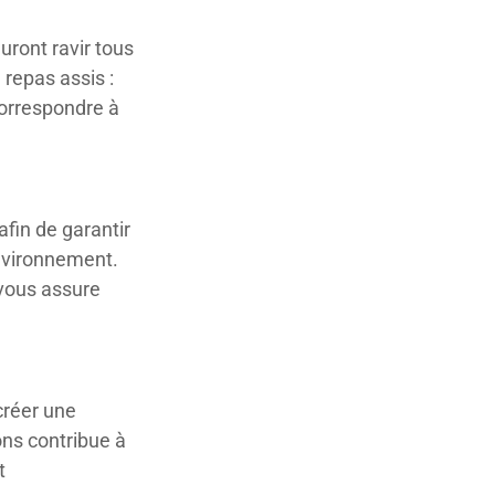
uront ravir tous
 repas assis :
orrespondre à
afin de garantir
nvironnement.
vous assure
créer une
ons contribue à
t