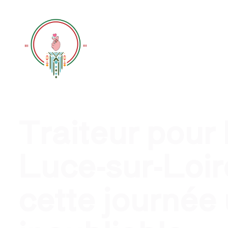
Traiteur évènement profession
Traiteur pour
Luce-sur-Loir
cette journée