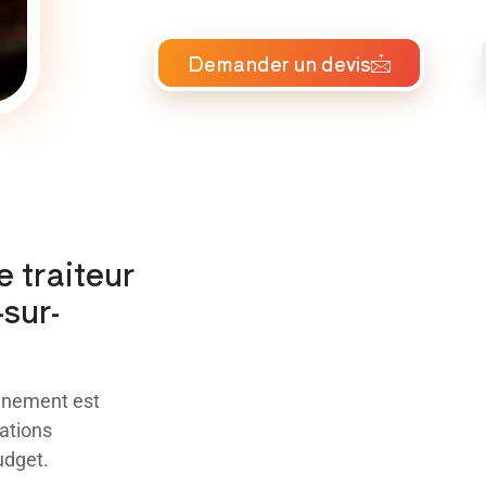
Demander un devis
e traiteur
sur-
énement est
ations
udget.