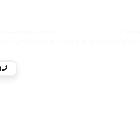
es avec notre service
traiteur pour baptême
à Saint
z à vos événements une cuisine généreuse et raffinée
1