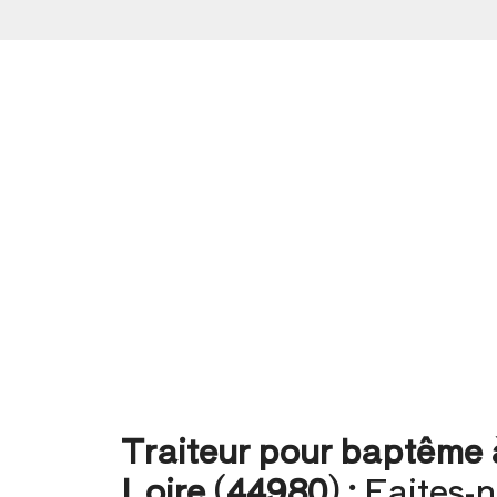
Traiteur pour baptême 
Loire (44980) :
Faites-n