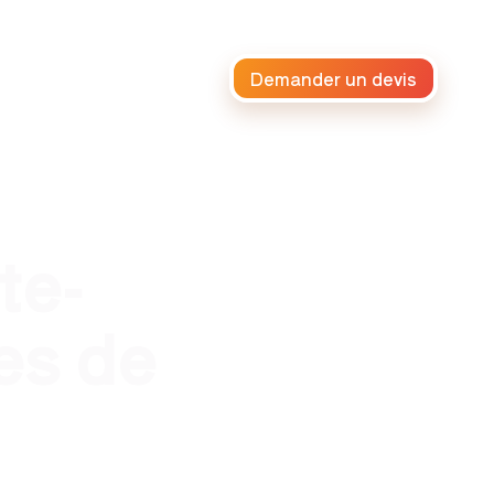
Demander un devis
raiteur africain
te-
es de