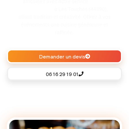
africaines avec notre service
traiteur
pour baptême
à Les Touches (44390),
alliant tradition et créativité. Offrez à vos
événements une cuisine généreuse et
raffinée.
Demander un devis
06 16 29 19 01