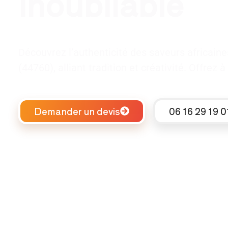
inoubliable
Découvrez l’authenticité des saveurs africain
(44760), alliant tradition et créativité. Offre
Demander un devis
06 16 29 19 0