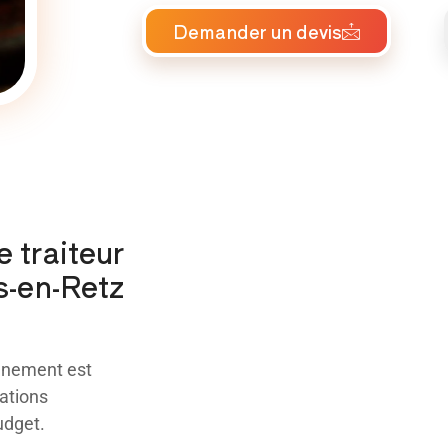
Demander un devis
e traiteur
s-en-Retz
énement est
ations
udget.