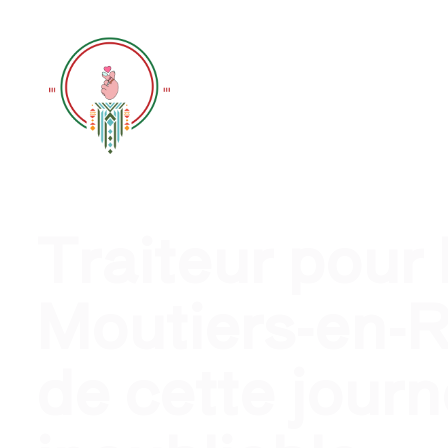
Traiteur évènement profession
Traiteur pour
Moutiers-en-R
de cette jour