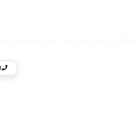
es avec notre service
traiteur pour baptême
à Les M
z à vos événements une cuisine généreuse et raffinée
1