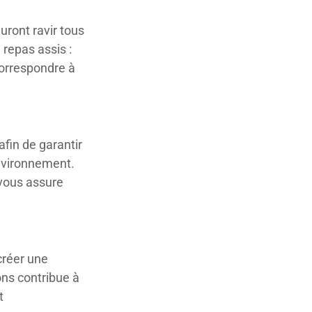
uront ravir tous
 repas assis :
orrespondre à
afin de garantir
nvironnement.
vous assure
créer une
ons contribue à
t