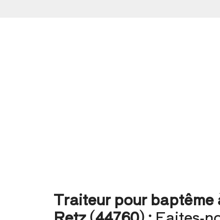
Traiteur pour baptême 
Retz (44760) :
Faites-n