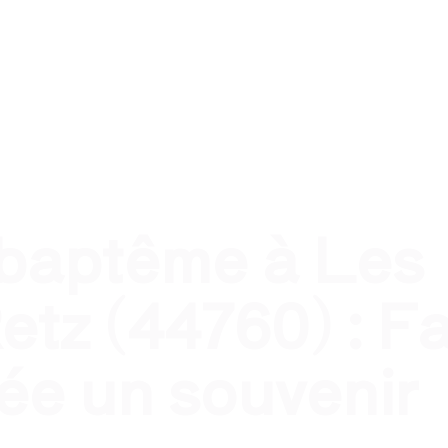
nel
Traiteur évènement privé
Traiteur pour qui ?
T
 baptême à Les
etz (44760) : Fa
née un souvenir