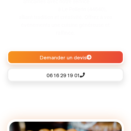
africaines avec notre service
traiteur
pour baptême
à Le Pellerin (44640),
alliant tradition et créativité. Offrez à vos
événements une cuisine généreuse et
raffinée.
Demander un devis
06 16 29 19 01