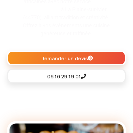
africaines avec notre service
traiteur
pour baptême
à La Plaine-sur-Mer
(44770), alliant tradition et créativité.
Offrez à vos événements une cuisine
généreuse et raffinée.
Demander un devis
06 16 29 19 01