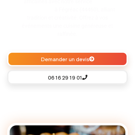
africaines avec notre service
traiteur
pour baptême
à Fégréac (44460), alliant
tradition et créativité. Offrez à vos
événements une cuisine généreuse et
raffinée.
Demander un devis
06 16 29 19 01