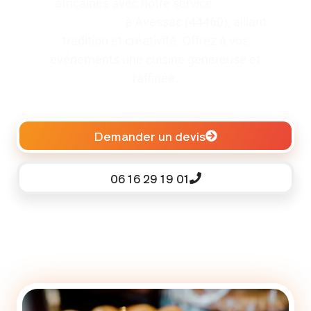
africaines avec notre service
traiteur
pour baptême
à Avessac (44460), alliant
tradition et créativité. Offrez à vos
événements une cuisine généreuse et
raffinée.
Demander un devis
06 16 29 19 01