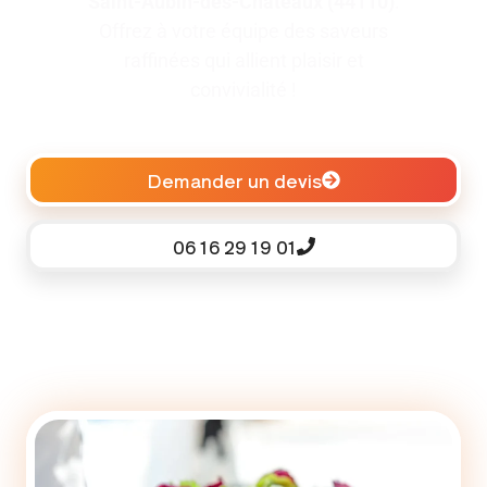
Saint-Aubin-des-Châteaux (44110)
.
Offrez à votre équipe des saveurs
raffinées qui allient plaisir et
convivialité !
Demander un devis
06 16 29 19 01