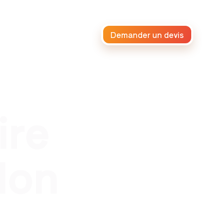
Demander un devis
raiteur africain
ire
lon