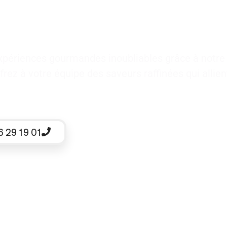
xpériences gourmandes inoubliables grâce à notr
ffrez à votre équipe des saveurs raffinées qui allient
6 29 19 01