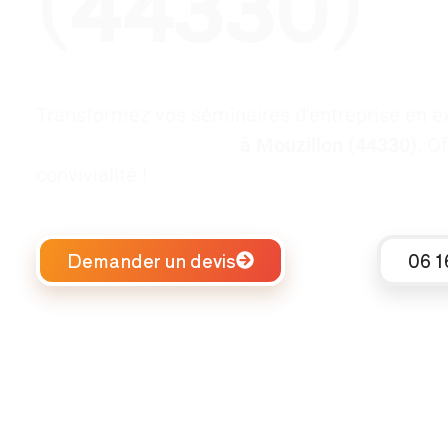
(44330)
Transformez vos séminaires d’entreprise en e
séminaire d’entreprise
à Mouzillon (44330)
. O
convivialité !
Demander un devis
06 1