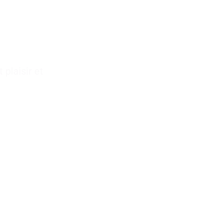
e
Traiteur pour
 plaisir et