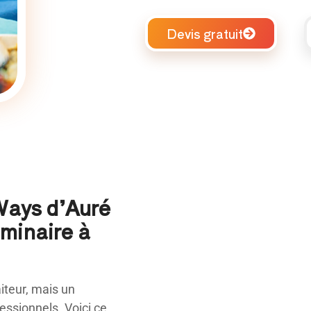
Devis gratuit
 Ways d’Auré
éminaire à
teur, mais un
ssionnels. Voici ce