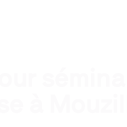
nel
Traiteur évènement privé
Traiteur pour qui ?
T
pour sémina
se à Mouzil