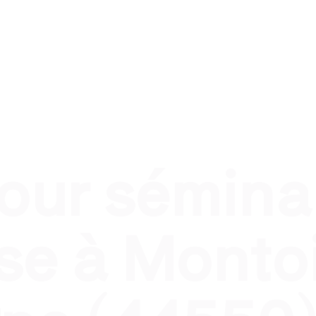
nel
Traiteur évènement privé
Traiteur pour qui ?
T
pour sémina
se à Montoi