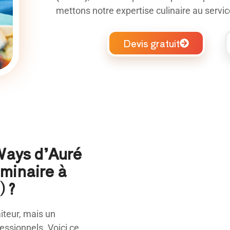
mettons notre expertise culinaire au serv
Devis gratuit
 Ways d’Auré
éminaire à
 ?
teur, mais un
ssionnels. Voici ce