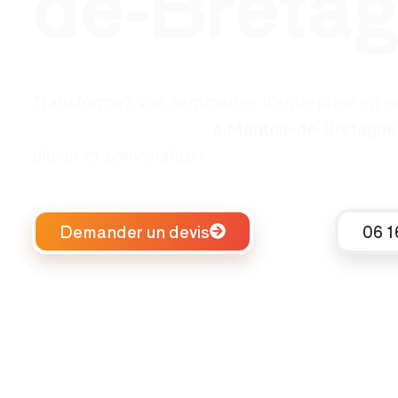
de-Bretag
Transformez vos séminaires d’entreprise en e
séminaire d’entreprise
à Montoir-de-Bretagne
plaisir et convivialité !
Demander un devis
06 1