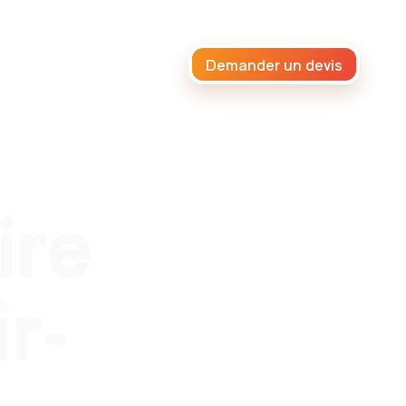
Demander un devis
raiteur africain
ire
r-