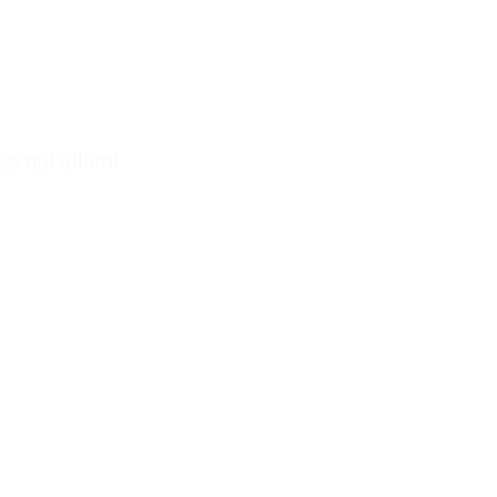
)
e
Traiteur pour
s qui allient