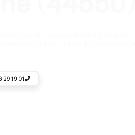
ne (44550
xpériences gourmandes inoubliables grâce à notr
 (44550)
. Offrez à votre équipe des saveurs raffinée
6 29 19 01