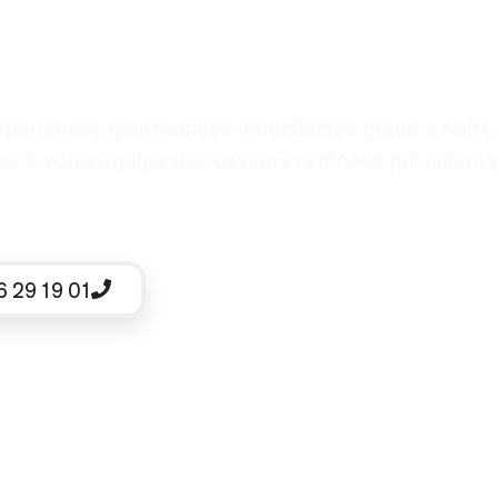
xpériences gourmandes inoubliables grâce à notr
rez à votre équipe des saveurs raffinées qui allient p
6 29 19 01