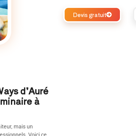
Devis gratuit
 Ways d’Auré
éminaire à
teur, mais un
ssionnels. Voici ce