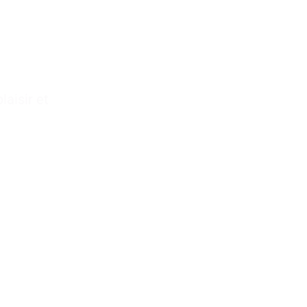
e
Traiteur pour
laisir et