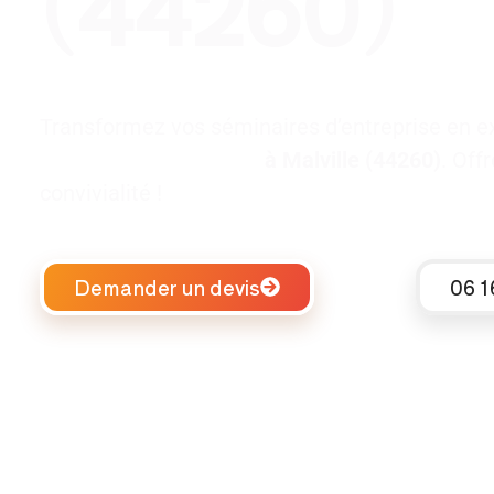
(44260)
Transformez vos séminaires d’entreprise en e
séminaire d’entreprise
à Malville (44260)
. Off
convivialité !
Demander un devis
06 1