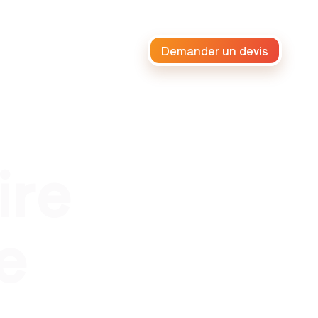
Demander un devis
raiteur africain
ire
e