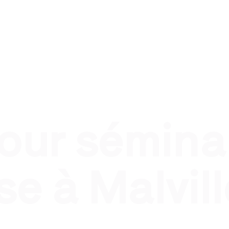
nel
Traiteur évènement privé
Traiteur pour qui ?
T
pour sémina
se à Malvill