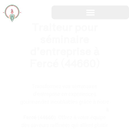
Traiteur pour
Traiteur évènement professionnel
Traiteur évènement privé
séminaire
d’entreprise à
Fercé (44660)
Transformez vos séminaires
d’entreprise en expériences
gourmandes inoubliables grâce à notre
Traiteur pour séminaire d’entreprise
à
Fercé (44660)
. Offrez à votre équipe
des saveurs raffinées qui allient plaisir