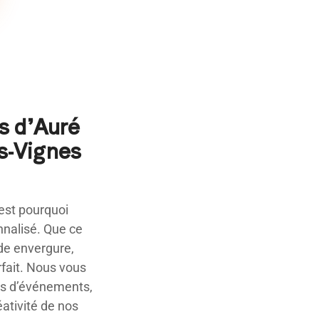
s d’Auré
s-Vignes
est pourquoi
onnalisé. Que ce
de envergure,
rfait. Nous vous
es d’événements,
éativité de nos