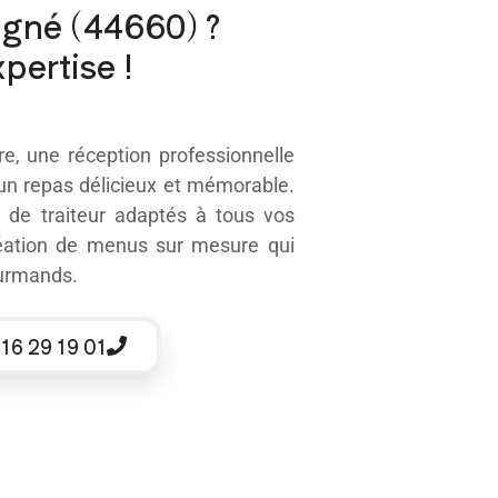
igné (44660) ?
pertise !
e, une réception professionnelle
 un repas délicieux et mémorable.
es de
traiteur
adaptés à tous vos
éation de menus sur mesure qui
ourmands.
 16 29 19 01