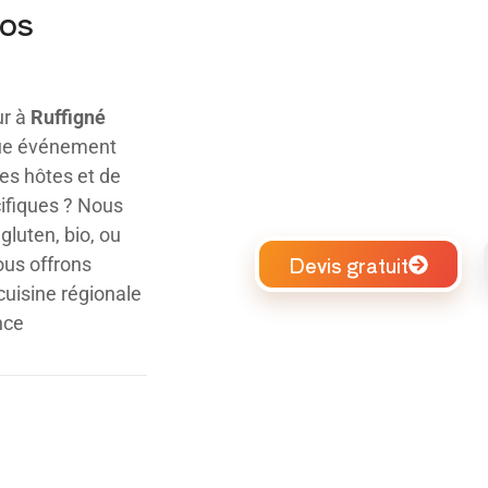
vos
ur à
Ruffigné
que événement
des hôtes et de
cifiques ? Nous
luten, bio, ou
Devis gratuit
us offrons
uisine régionale
nce