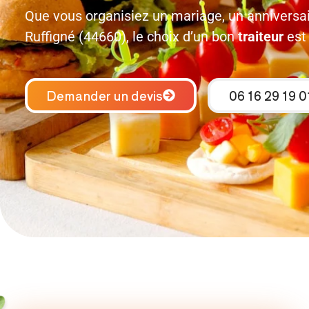
Que vous organisiez un mariage, un anniversai
Ruffigné (44660), le choix d’un bon
traiteur
est 
Demander un devis
06 16 29 19 0