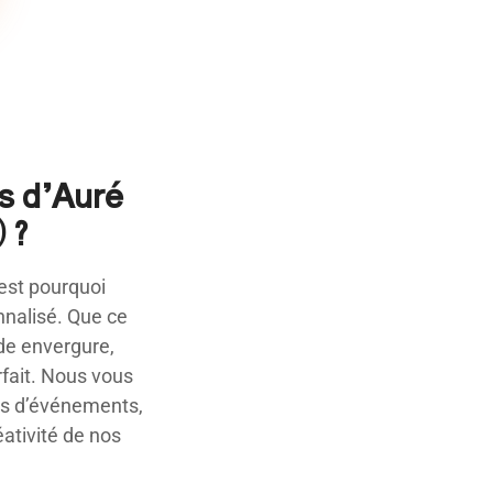
s d’Auré
 ?
est pourquoi
onnalisé. Que ce
de envergure,
rfait. Nous vous
es d’événements,
éativité de nos