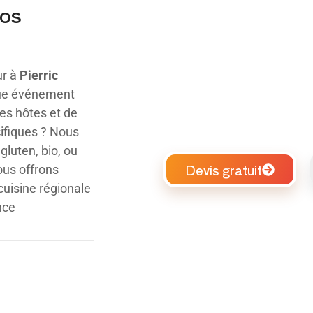
vos
ur à
Pierric
que événement
des hôtes et de
cifiques ? Nous
luten, bio, ou
Devis gratuit
us offrons
uisine régionale
nce