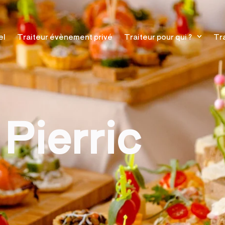
el
Traiteur évènement privé
Traiteur pour qui ?
Tra
 Pierric