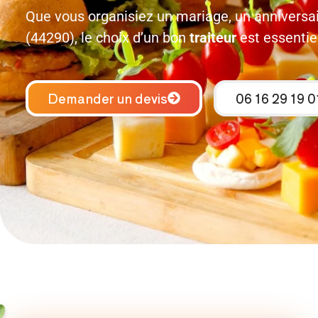
Que vous organisiez un mariage, un anniversai
(44290), le choix d’un bon
traiteur
est essentiel
Demander un devis
06 16 29 19 0