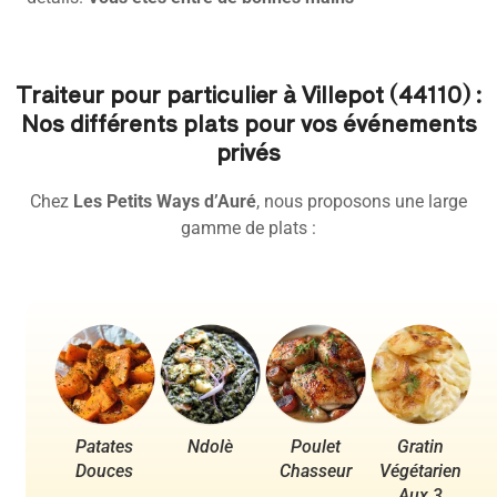
Traiteur pour particulier à Villepot (44110) :
Nos différents plats pour vos événements
privés
Chez
Les Petits Ways d’Auré
, nous proposons une large
gamme de plats :
Patates
Ndolè
Poulet
Gratin
Po
Douces
Chasseur
Végétarien
Aux 3