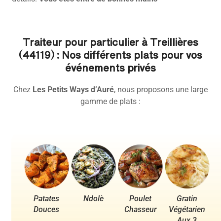
Traiteur pour particulier à Treillières
(44119) : Nos différents plats pour vos
événements privés
Chez
Les Petits Ways d’Auré
, nous proposons une large
gamme de plats :
Patates
Ndolè
Poulet
Gratin
Po
Douces
Chasseur
Végétarien
Aux 3