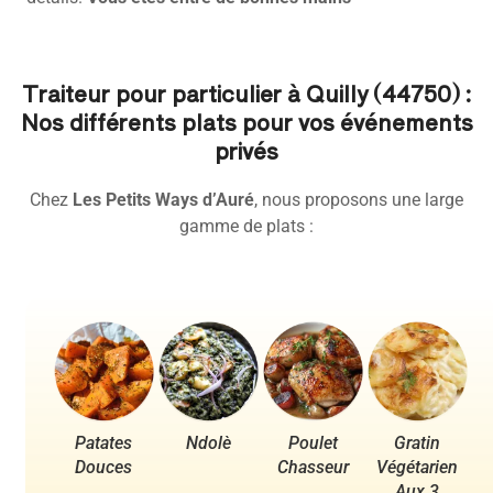
Traiteur pour particulier à Quilly (44750) :
Nos différents plats pour vos événements
privés
Chez
Les Petits Ways d’Auré
, nous proposons une large
gamme de plats :
Patates
Ndolè
Poulet
Gratin
Po
Douces
Chasseur
Végétarien
Aux 3