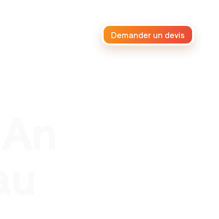
Demander un devis
raiteur africain
 An
au