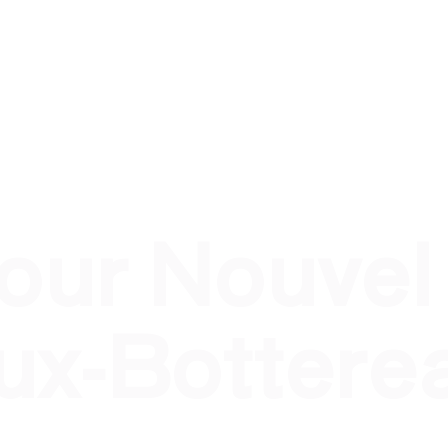
nel
Traiteur évènement privé
Traiteur pour qui ?
T
pour Nouvel
ux-Bottere