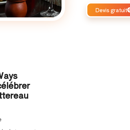
Devis gratuit
 Ways
célébrer
ttereau
e