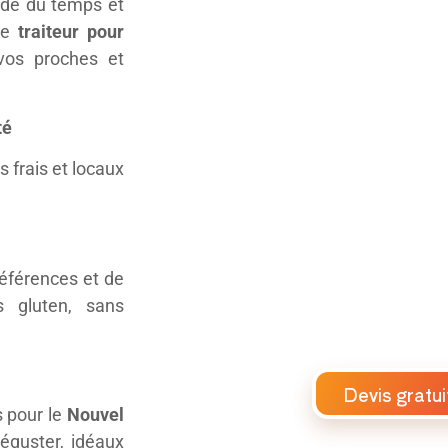
nde du temps et
tre
traiteur pour
vos proches et
té
 frais et locaux
éférences et de
s gluten, sans
Devis gratui
s pour le
Nouvel
déguster, idéaux