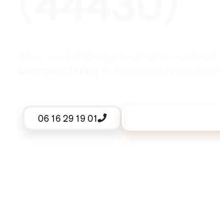
(44430)
Offrez une Célébration Inoubliable avec Les P
Bottereau (44430)
, et transformez votre soir
06 16 29 19 01
Demander un devis