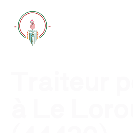
Traiteur évènement profession
Traiteur 
à Le Loro