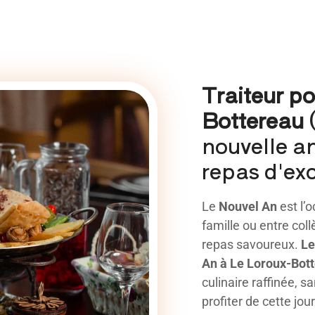
Traiteur p
Bottereau 
nouvelle a
repas d'exc
Le
Nouvel An
est l’o
famille ou entre col
repas savoureux.
Le
An à Le Loroux-Bot
culinaire raffinée, 
profiter de cette jo