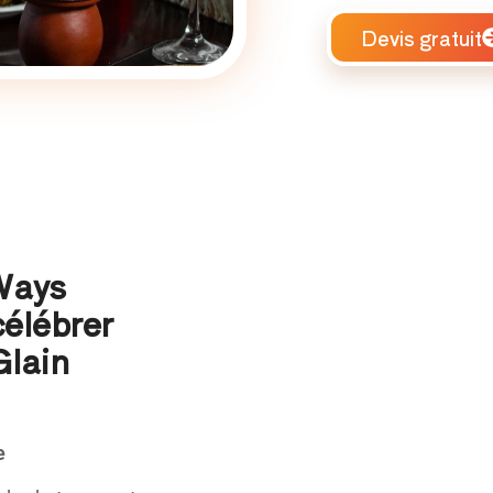
Devis gratuit
 Ways
célébrer
Glain
e