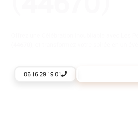
(44670)
Offrez une Célébration Inoubliable avec Les P
(44670)
, et transformez votre soirée en un é
06 16 29 19 01
Demander un devis