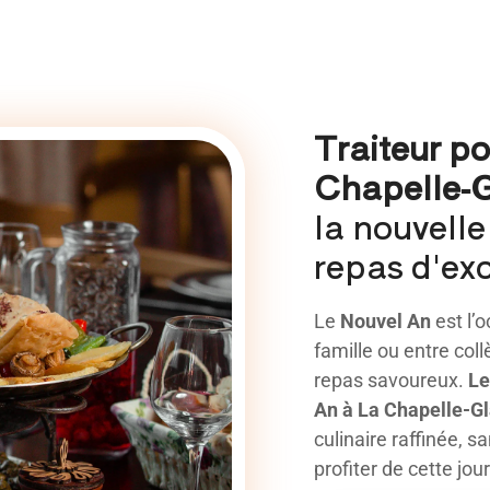
Traiteur p
Chapelle-G
la nouvell
repas d'exc
Le
Nouvel An
est l’o
famille ou entre col
repas savoureux.
Le
An à La Chapelle-Gl
culinaire raffinée, 
profiter de cette jo