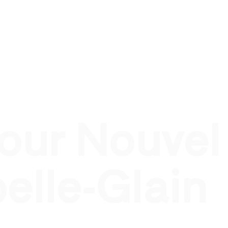
nel
Traiteur évènement privé
Traiteur pour qui ?
T
pour Nouvel
elle-Glain