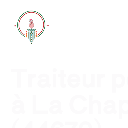
Traiteur évènement profession
Traiteur 
à La Chap