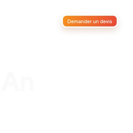
Demander un devis
raiteur africain
 An