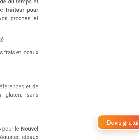
nde du temps et
tre
traiteur pour
vos proches et
té
 frais et locaux
éférences et de
s gluten, sans
Devis gratui
s pour le
Nouvel
déguster, idéaux