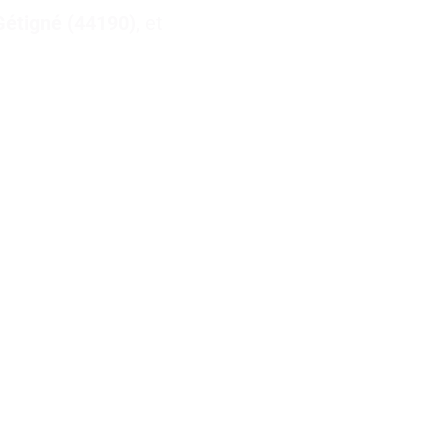
Gétigné (44190)
, et