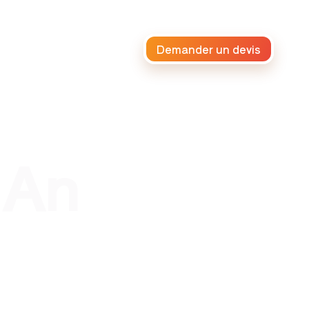
Demander un devis
raiteur africain
 An