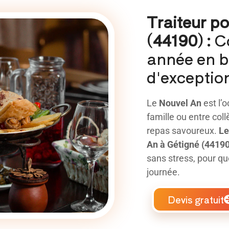
Traiteur p
(44190) :
C
année en b
d'exception
Le
Nouvel An
est l’o
famille ou entre col
repas savoureux.
Le
An à Gétigné (44190
sans stress, pour qu
journée.
Devis gratuit