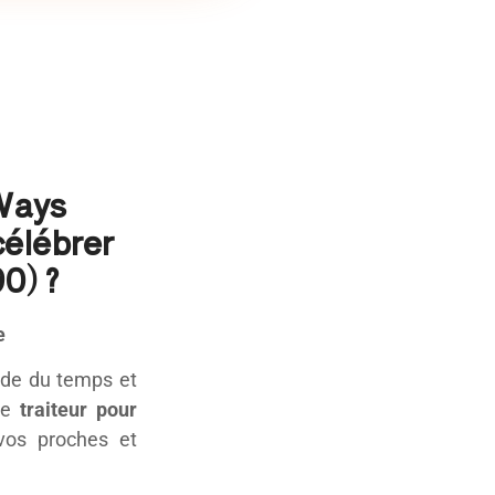
 Ways
célébrer
0) ?
e
nde du temps et
tre
traiteur pour
vos proches et