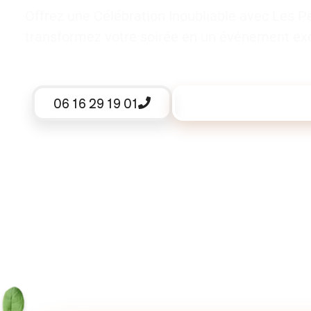
Offrez une Célébration Inoubliable avec Les P
transformez votre soirée en un événement exc
06 16 29 19 01
Demander un devis