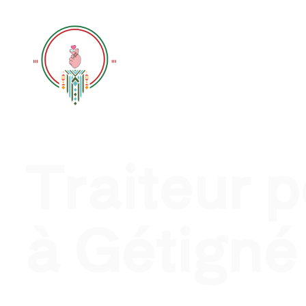
Traiteur évènement profession
Traiteur 
à Gétigné