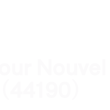
nel
Traiteur évènement privé
Traiteur pour qui ?
T
pour Nouvel
 (44190)