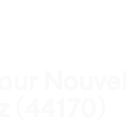
nel
Traiteur évènement privé
Traiteur pour qui ?
T
pour Nouvel
z (44170)