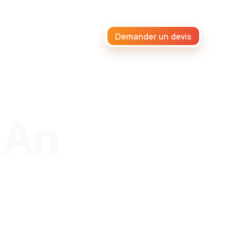
Demander un devis
raiteur africain
 An