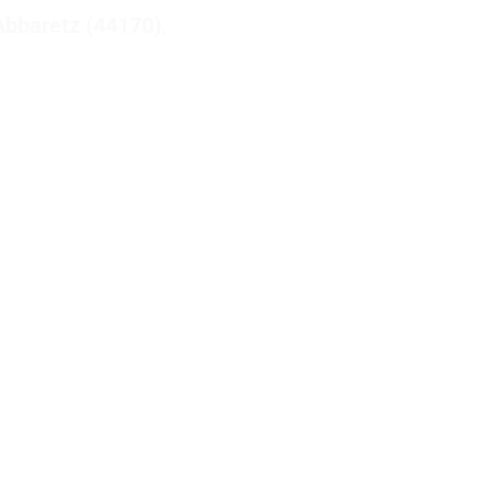
Abbaretz (44170)
,