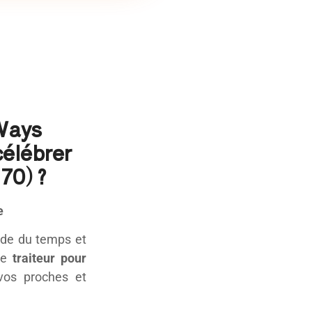
 Ways
célébrer
70) ?
e
nde du temps et
tre
traiteur pour
vos proches et