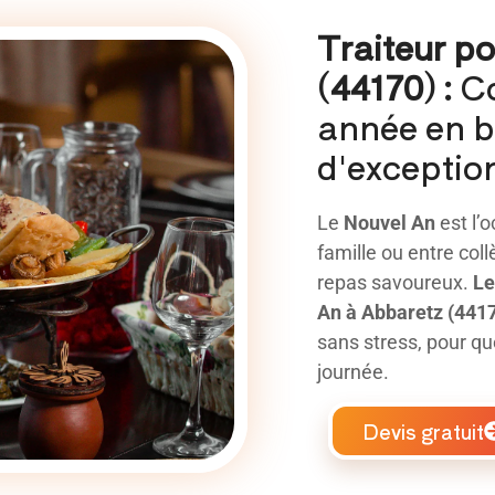
Traiteur p
(44170) :
C
année en b
d'exception
Le
Nouvel An
est l’o
famille ou entre col
repas savoureux.
Le
An à Abbaretz (441
sans stress, pour qu
journée.
Devis gratuit