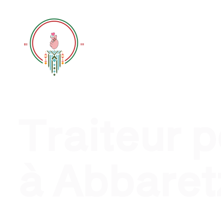
Traiteur évènement profession
Traiteur 
à Abbaret