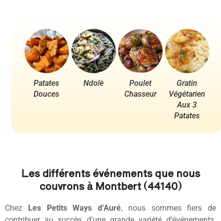
Patates
Ndolè
Poulet
Gratin
Po
Douces
Chasseur
Végétarien
Aux 3
Patates
Les différents événements que nous
couvrons à Montbert (44140)
Chez
Les Petits Ways d’Auré
, nous sommes fiers de
contribuer au succès d’une grande variété d’événements.