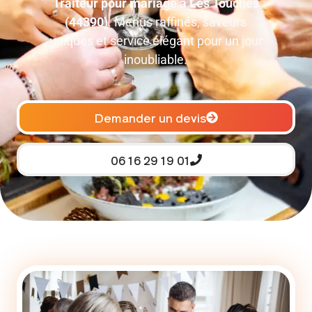
Traiteur pour mariage à Les Touches
(44390)
. Menus raffinés, saveurs
uniques et service élégant pour un jour
inoubliable.
Demander un devis
06 16 29 19 01