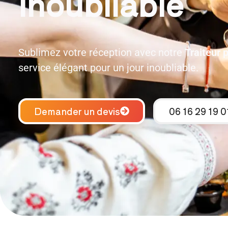
inoubliable
Sublimez votre réception avec notre
Traiteur 
service élégant pour un jour inoubliable.
Demander un devis
06 16 29 19 0