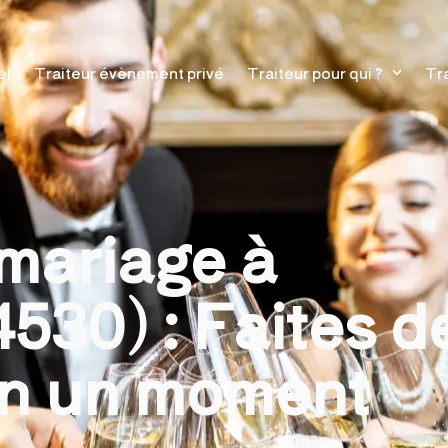
el
Traiteur évènement privé
Traiteur pour qui ?
Tra
 mariage à
530) : Faites d
on un moment