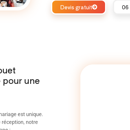
Devis gratuit
06 
ouet
e pour une
ariage est unique.
réception, notre
ape :