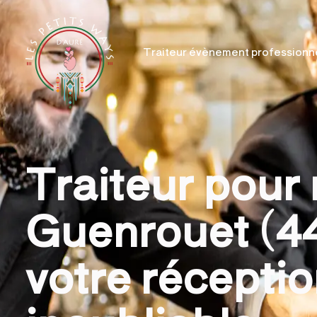
Traiteur évènement professionn
Traiteur pour
Guenrouet (44
votre récepti