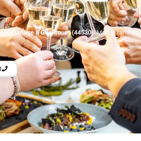
pour mariage à Guenrouet (44530)
. Menus raffinés,
1