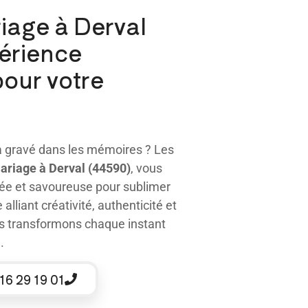
iage à Derval
périence
pour votre
a gravé dans les mémoires ? Les
mariage
à Derval (44590)
, vous
ée et savoureuse pour sublimer
lliant créativité, authenticité et
us transformons chaque instant
.
16 29 19 01