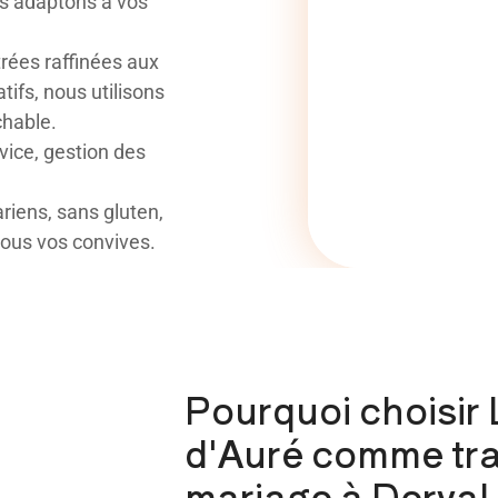
us adaptons à vos
rées raffinées aux
ifs, nous utilisons
chable.
vice, gestion des
riens, sans gluten,
tous vos convives.
Pourquoi choisir
d'Auré comme tra
mariage à Derval 