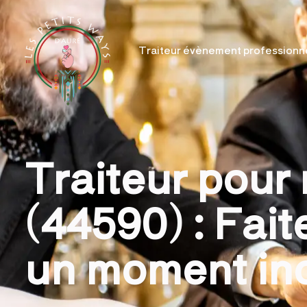
Traiteur évènement professionn
Traiteur pour
(44590) : Fait
un moment ino