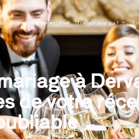
el
Traiteur évènement privé
Traiteur pour qui ?
Tra
 mariage à Derv
es de votre réc
ubliable