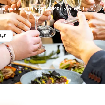
pour mariage à Derval (44590)
. Menus raffinés, sav
1