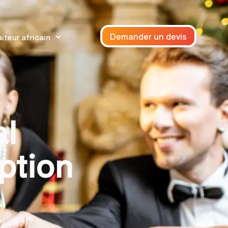
Demander un devis
iteur africain
al
eption