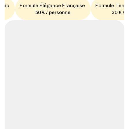
Chic
Formule Élégance Française
Formule Terro
50 € / personne
30 € / 