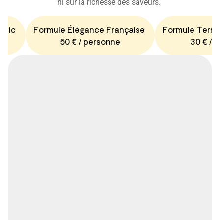
ni sur la richesse des saveurs.
Chic
Formule Élégance Française
Formule Terro
50 € / personne
30 € / 