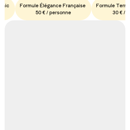
Chic
Formule Élégance Française
Formule Terro
50 € / personne
30 € / 