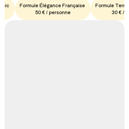
Chic
Formule Élégance Française
Formule Terro
50 € / personne
30 € / 