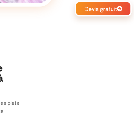
Devis gratuit
e
à
des plats
te