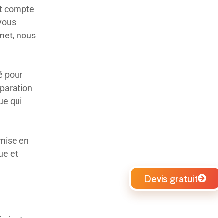
nt compte
 vous
met, nous
.
té pour
éparation
ue qui
 mise en
ue et
Devis gratuit