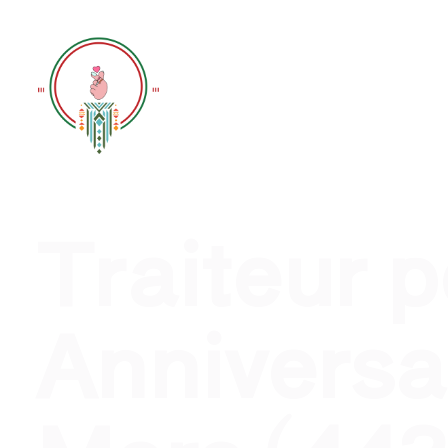
Traiteur évènement professionn
Traiteur 
Anniversai