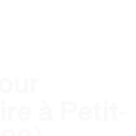
el
Traiteur évènement privé
Traiteur pour qui ?
Tra
pour
re à Petit-