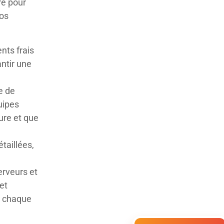
re pour
nos
nts frais
ntir une
e de
uipes
eure et que
étaillées,
rveurs et
et
 à chaque