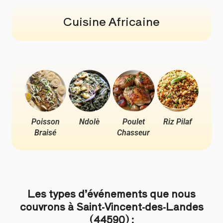
Cuisine Africaine
Poisson
Ndolè
Poulet
Riz Pilaf
Pou
Braisé
Chasseur
Ya
Les types d’événements que nous
couvrons à Saint-Vincent-des-Landes
(44590) :