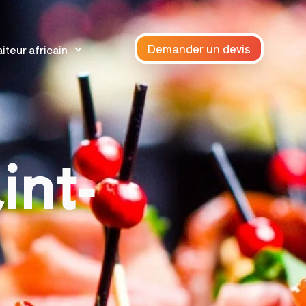
Demander un devis
iteur africain
int-