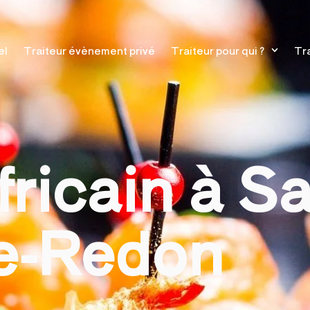
el
Traiteur évènement privé
Traiteur pour qui ?
Tra
fricain à Sa
de-Redon