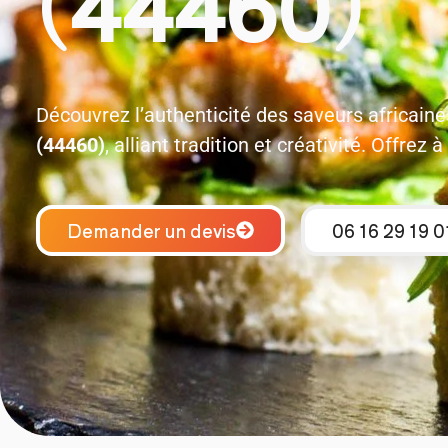
(44460)
Découvrez l’authenticité des saveurs africain
(44460)
, alliant tradition et créativité. Offre
Demander un devis
06 16 29 19 0