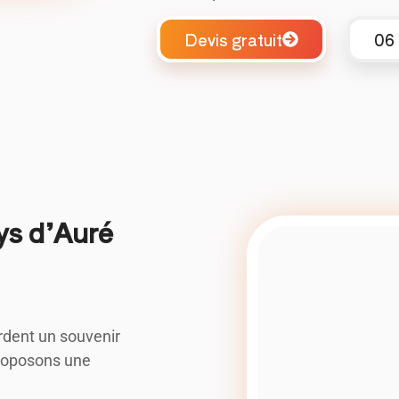
Devis gratuit
06 
ys d’Auré
rdent un souvenir
roposons une