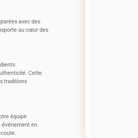
réparées avec des
ansporte au cœur des
édients
uthenticité. Cette
 traditions
notre équipe
re événement en
écoute.