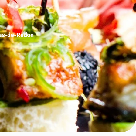
olas-de-Redon
.