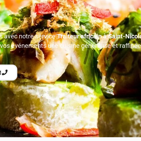
es avec notre service
Traiteur africain à Saint-Nic
z à vos événements une cuisine généreuse et raffinée
1