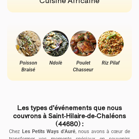
Cuisine Africaine
Poisson
Ndolè
Poulet
Riz Pilaf
Pou
Braisé
Chasseur
Ya
Les types d’événements que nous
couvrons à Saint-Hilaire-de-Chaléons
(44680) :
Chez
Les Petits Ways d’Auré
, nous avons à cœur de
transformer vos moments spéciaux en souvenirs