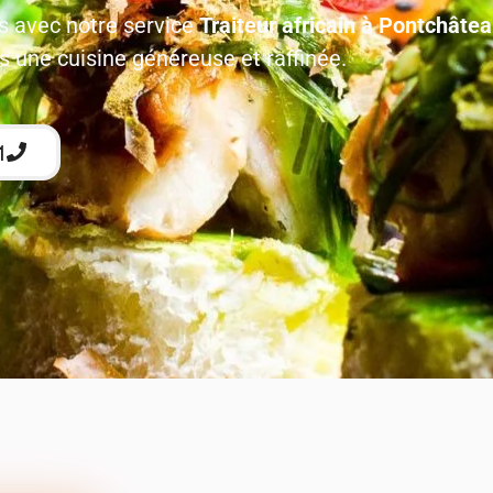
es avec notre service
Traiteur africain à Pontchâte
s une cuisine généreuse et raffinée.
1