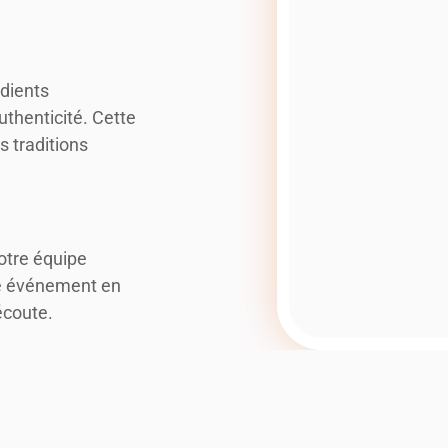
édients
uthenticité. Cette
 traditions
notre équipe
re événement en
écoute.