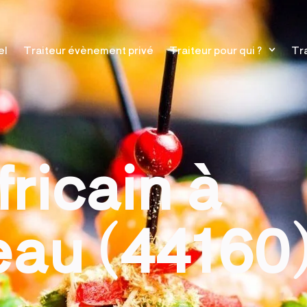
el
Traiteur évènement privé
Traiteur pour qui ?
Tra
fricain à
au (44160