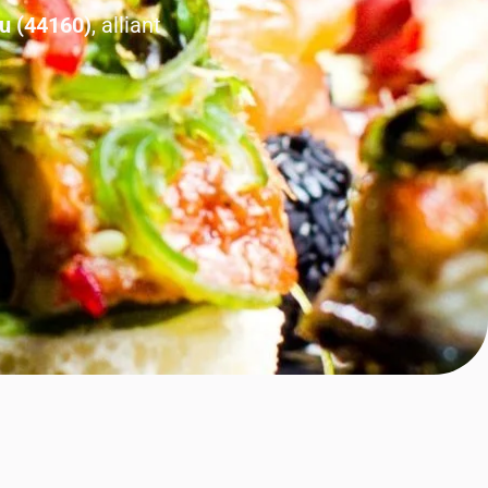
au (44160)
, alliant