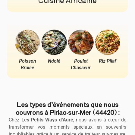
Cuisine Africaine
Poisson
Ndolè
Poulet
Riz Pilaf
Pou
Braisé
Chasseur
Ya
Les types d’événements que nous
couvrons à Piriac-sur-Mer (44420) :
Chez
Les Petits Ways d’Auré
, nous avons à cœur de
transformer vos moments spéciaux en souvenirs
inoubliables grâce à un service de traiteur sur-mesure.