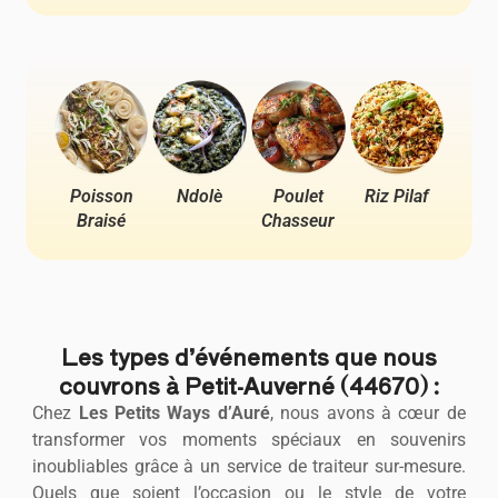
Poisson
Ndolè
Poulet
Riz Pilaf
Pou
Braisé
Chasseur
Ya
Les types d’événements que nous
couvrons à Petit-Auverné (44670) :
Chez
Les Petits Ways d’Auré
, nous avons à cœur de
transformer vos moments spéciaux en souvenirs
inoubliables grâce à un service de traiteur sur-mesure.
Quels que soient l’occasion ou le style de votre