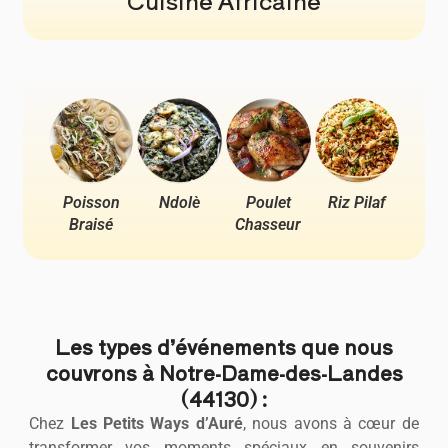
Cuisine Africaine
Poisson
Ndolè
Poulet
Riz Pilaf
Pou
Braisé
Chasseur
Ya
Les types d’événements que nous
couvrons à Notre-Dame-des-Landes
(44130) :
Chez
Les Petits Ways d’Auré
, nous avons à cœur de
transformer vos moments spéciaux en souvenirs