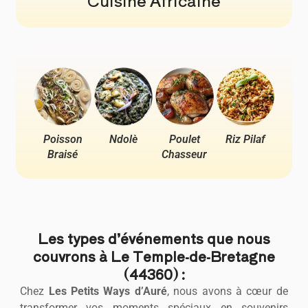
Cuisine Africaine
Poisson
Ndolè
Poulet
Riz Pilaf
Pou
Braisé
Chasseur
Ya
Les types d’événements que nous
couvrons à Le Temple-de-Bretagne
(44360) :
Chez
Les Petits Ways d’Auré
, nous avons à cœur de
transformer vos moments spéciaux en souvenirs