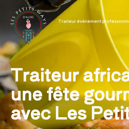
Traiteur évènement professionn
Traiteur afric
une fête gour
avec Les Peti