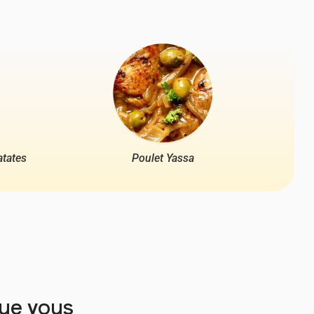
atates
Poulet Yassa
que vous