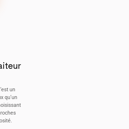
aiteur
’est un
ux qu’un
hoisissant
 proches
osité.