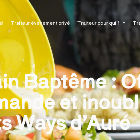
el
Traiteur évènement privé
Traiteur pour qui ?
Tra
ain Baptême : O
mande et inoubl
ts Ways d’Auré