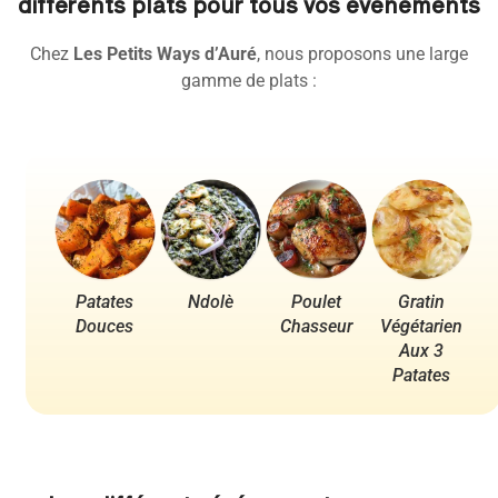
différents plats pour tous vos événements
Chez
Les Petits Ways d’Auré
, nous proposons une large
gamme de plats :
Patates
Ndolè
Poulet
Gratin
Po
Douces
Chasseur
Végétarien
Aux 3
Patates