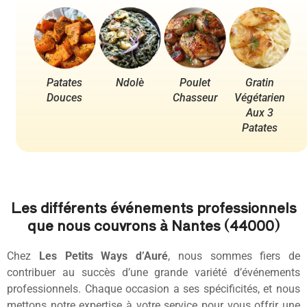
Patates
Ndolè
Poulet
Gratin
Po
Douces
Chasseur
Végétarien
Aux 3
Patates
Les différents événements professionnels
que nous couvrons à Nantes (44000)
Chez
Les Petits Ways d’Auré
, nous sommes fiers de
contribuer au succès d’une grande variété d’événements
professionnels. Chaque occasion a ses spécificités, et nous
mettons notre expertise à votre service pour vous offrir une