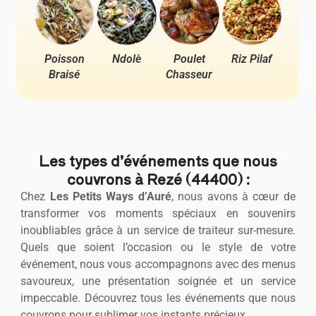
Poisson
Ndolè
Poulet
Riz Pilaf
Pou
Braisé
Chasseur
Ya
Les types d’événements que nous
couvrons à Rezé (44400) :
Chez
Les Petits Ways d’Auré
, nous avons à cœur de
transformer vos moments spéciaux en souvenirs
inoubliables grâce à un service de traiteur sur-mesure.
Quels que soient l’occasion ou le style de votre
événement, nous vous accompagnons avec des menus
savoureux, une présentation soignée et un service
impeccable. Découvrez tous les événements que nous
couvrons pour sublimer vos instants précieux.